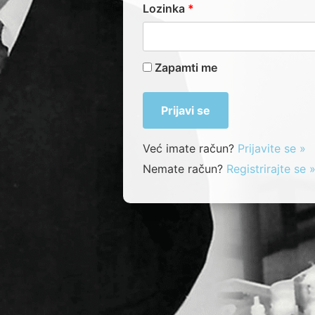
Lozinka
*
Zapamti me
Već imate račun?
Prijavite se »
Nemate račun?
Registrirajte se 