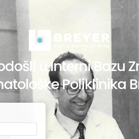
došli u Interni Bazu 
atološke Poliklinika B